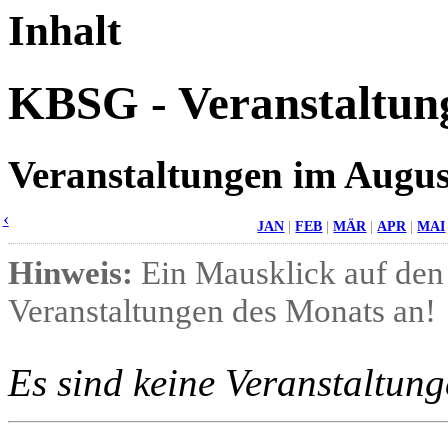
Fax: 0681/9 26 11-99
mail [at] kbsg-seminare.de
Inhalt
KBSG - Veranstaltun
Veranstaltungen im Augus
‹
JAN
|
FEB
|
MÄR
|
APR
|
MAI
Hinweis:
Ein Mausklick auf den 
Veranstaltungen des Monats an!